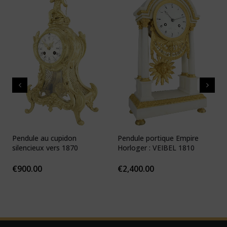
Pendule au cupidon
Pendule portique Empire
P
silencieux vers 1870
Horloger : VEIBEL 1810
e
€
900.00
€
2,400.00