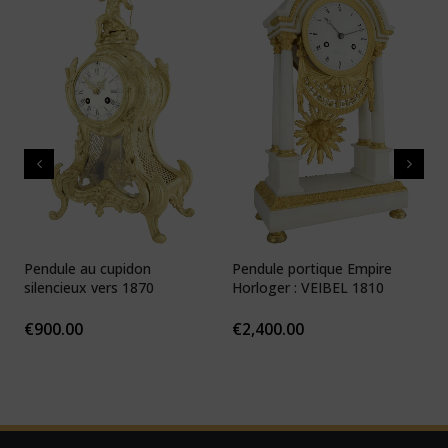
Pendule au cupidon
Pendule portique Empire
P
silencieux vers 1870
Horloger : VEIBEL 1810
e
€
900.00
€
2,400.00