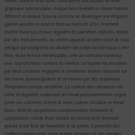
bleuté, ivoire et brun doré. Cette pierre rare produit un effet
graphique spectaculaire, chaque face révélant un dessin naturel
différent et unique. Sous la corniche se développe une élégante
galerie ajourée en bronze doré au mercure à l’or, finement
ciselée d’une succession régulière de palmettes stylisées reliées
par des enroulements. Au centre apparaît un petit motif de vase
antique qui souligne le vocabulaire décoratif néoclassique. Cette
frise, d’une finesse remarquable, crée un contraste lumineux
avec la profondeur sombre du marbre. La façade est encadrée
par deux colonnes engagées à cannelures droites reposant sur
des bases quadrangulaires et terminées par des chapiteaux
d’inspiration ionique simplifiée. La ciselure des cannelures est
nette et régulière, traduisant un travail particulièrement soigné.
Entre ces colonnes s’inscrit le vaste cadran circulaire en émail
blanc, dont les proportions exceptionnelles dominent la
composition. Cerclé d’une lunette en bronze doré finement
gravée d’une frise de fleurettes et de perles, il présente des
chiffres romains noirs d’une grande élégance et des aiguilles