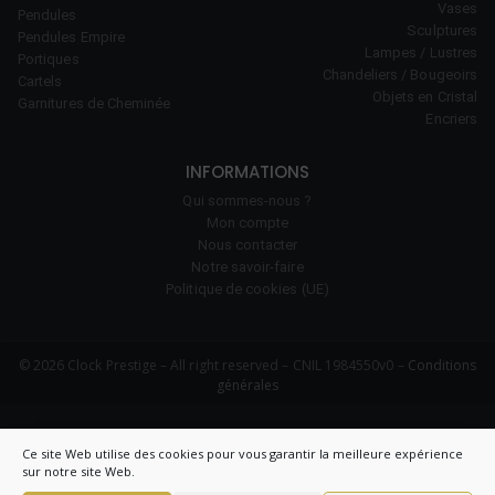
Vases
Pendules
Sculptures
Pendules Empire
Lampes / Lustres
Portiques
Chandeliers / Bougeoirs
Cartels
Objets en Cristal
Garnitures de Cheminée
Encriers
INFORMATIONS
Qui sommes-nous ?
Mon compte
Nous contacter
Notre savoir-faire
Politique de cookies (UE)
© 2026 Clock Prestige – All right reserved – CNIL 1984550v0 –
Conditions
générales
Ce site Web utilise des cookies pour vous garantir la meilleure expérience
sur notre site Web.