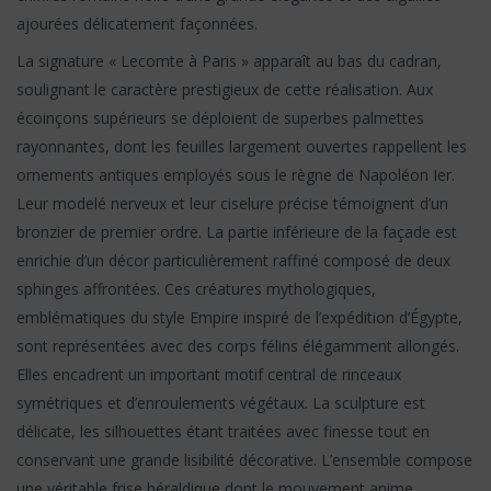
ajourées délicatement façonnées.
La signature « Lecomte à Paris » apparaît au bas du cadran,
soulignant le caractère prestigieux de cette réalisation. Aux
écoinçons supérieurs se déploient de superbes palmettes
rayonnantes, dont les feuilles largement ouvertes rappellent les
ornements antiques employés sous le règne de Napoléon Ier.
Leur modelé nerveux et leur ciselure précise témoignent d’un
bronzier de premier ordre. La partie inférieure de la façade est
enrichie d’un décor particulièrement raffiné composé de deux
sphinges affrontées. Ces créatures mythologiques,
emblématiques du style Empire inspiré de l’expédition d’Égypte,
sont représentées avec des corps félins élégamment allongés.
Elles encadrent un important motif central de rinceaux
symétriques et d’enroulements végétaux. La sculpture est
délicate, les silhouettes étant traitées avec finesse tout en
conservant une grande lisibilité décorative. L’ensemble compose
une véritable frise héraldique dont le mouvement anime