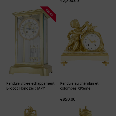
€
2,200.00
Vendu
Pendule vitrée échappement
Pendule au chérubin et
Brocot Horloger : JAPY
colombes XIXème
€
950.00