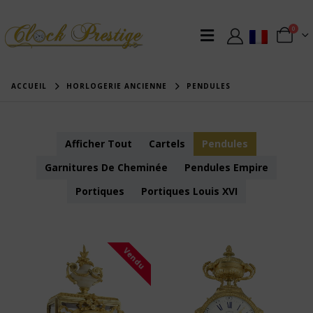
0
ACCUEIL
HORLOGERIE ANCIENNE
PENDULES
Afficher Tout
Cartels
Pendules
Garnitures De Cheminée
Pendules Empire
Portiques
Portiques Louis XVI
Vendu