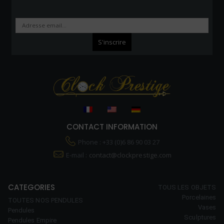
CONTACT INFORMATION
Phone : +33 (0)6 86 90 03 27
E-mail :
contact@clockprestige.com
CATEGORIES
TOUS LES OBJETS
Porcelaines
TOUTES NOS PENDULES
Vases
Pendules
Sculptures
Pendules Empire