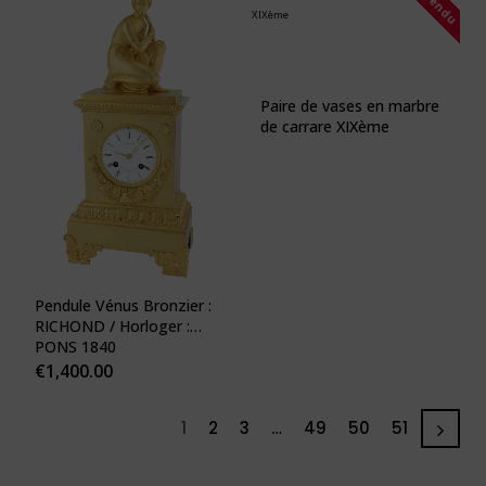
Vendu
Paire de vases en marbre
de carrare XIXème
Pendule Vénus Bronzier :
RICHOND / Horloger :
PONS 1840
€
1,400.00
1
2
3
…
49
50
51