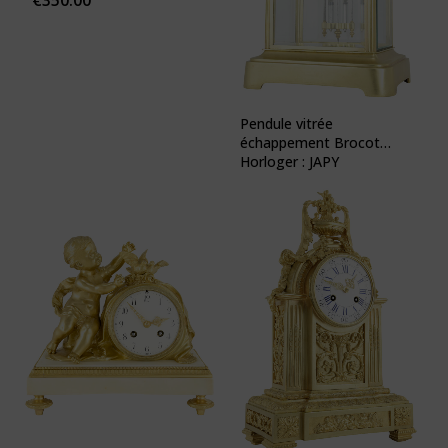
€
350.00
Pendule vitrée
échappement Brocot
Horloger : JAPY