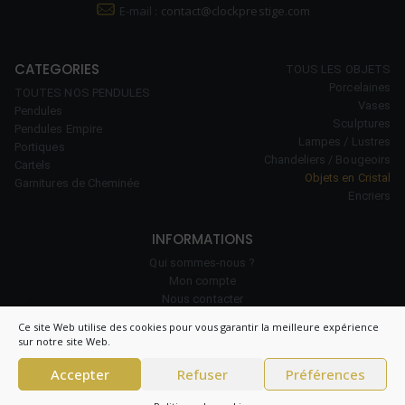
E-mail :
contact@clockprestige.com
CATEGORIES
TOUS LES OBJETS
Porcelaines
TOUTES NOS PENDULES
Vases
Pendules
Sculptures
Pendules Empire
Lampes / Lustres
Portiques
Chandeliers / Bougeoirs
Cartels
Objets en Cristal
Garnitures de Cheminée
Encriers
INFORMATIONS
Qui sommes-nous ?
Mon compte
Nous contacter
Notre savoir-faire
Ce site Web utilise des cookies pour vous garantir la meilleure expérience
Politique de cookies (UE)
sur notre site Web.
Accepter
Refuser
Préférences
© 2026 Clock Prestige – All right reserved – CNIL 1984550v0 –
Conditions