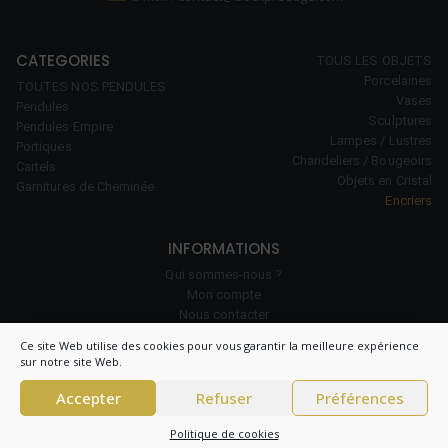
CATEGORIES
TOUS LES OBJETS
Porcelaines
TOUTES NOS PENDULES
Vases
Pendules
Sculptures
Pendules Empire
Lampes / Lustres
Portiques
Chandeliers / Bougeoirs
Cartels
Objets en Cristal
Garnitures de Cheminée
Encriers
INFORMATIONS
Qui sommes-nous ?
Mon compte
Nous contacter
Notre savoir-faire
Ce site Web utilise des cookies pour vous garantir la meilleure expérience
Politique de cookies (UE)
sur notre site Web.
Accepter
Refuser
Préférences
© 2026 Clock Prestige – All right reserved – CNIL 1984550v0 –
Conditions
Politique de cookies
générales