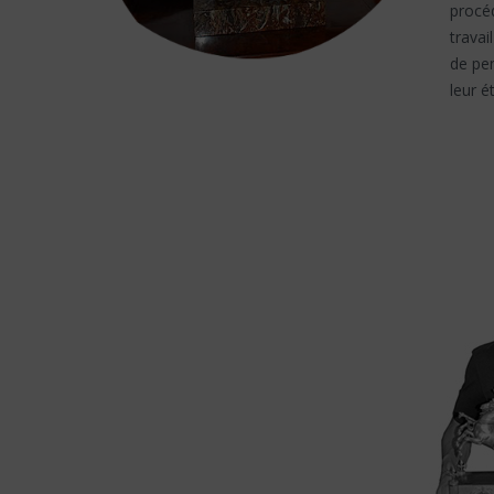
procé
travai
de pen
leur é