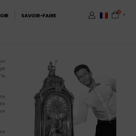
0
OIR
SAVOIR-FAIRE
 en
jet
 le
tre
tte
ine
tre