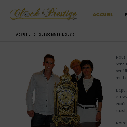
ACCUEIL
ACCUEIL
QUI SOMMES-NOUS ?
Nous 
pendu
bénéfi
rendu à
Depui
« tra
expéri
satisf
Notre