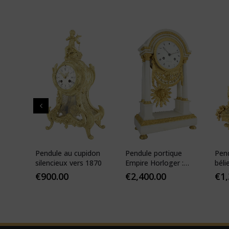
 de
Pendule au cupidon
Pendule portique
Pen
que
silencieux vers 1870
Empire Horloger :
béli
VEIBEL 1810
Pari
€
900.00
€
2,400.00
€
1