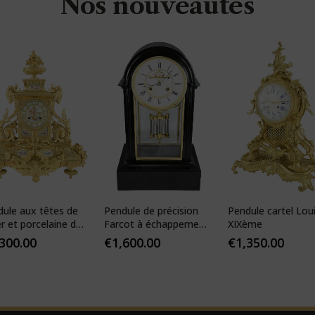
Nos nouveautés
dule aux têtes de
Pendule de précision
Pendule cartel Lou
er et porcelaine de
Farcot à échappement
XIXème
s
Brocot visible
,300.00
€
1,600.00
€
1,350.00