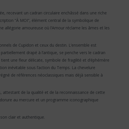
ée, recevant un cadran circulaire enchâssé dans une riche
scription “À MOI”, élément central de la symbolique de
une allégorie amoureuse où l’Amour réclame les âmes et les
tionnels de Cupidon et ceux du destin. L’ensemble est
partiellement drapé à l’antique, se penche vers le cadran
tient une fleur délicate, symbole de fragilité et d’éphémère
tion inévitable sous l’action du Temps. La chevelure
mprégné de références néoclassiques mais déjà sensible à
 attestant de la qualité et de la reconnaissance de cette
de la dorure au mercure et un programme iconographique
son clair et authentique.