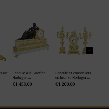
is XV
Pendule à la Goeffrin
Pendule et chandeliers
Pendul
Horloger :
en bronze Horloger:
XIV ré
Desfontaines 1850
Mougin
€
1,450.00
€
1,200.00
€
1,10