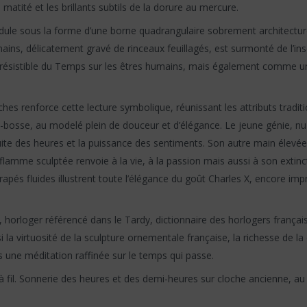
matité et les brillants subtils de la dorure au mercure.
endule sous la forme d’une borne quadrangulaire sobrement architectur
ains, délicatement gravé de rinceaux feuillagés, est surmonté de l’in
 irrésistible du Temps sur les êtres humains, mais également comme 
hes renforce cette lecture symbolique, réunissant les attributs tradi
-bosse, au modelé plein de douceur et d’élégance. Le jeune génie, nu 
uite des heures et la puissance des sentiments. Son autre main élevée 
lamme sculptée renvoie à la vie, à la passion mais aussi à son extinc
rapés fluides illustrent toute l’élégance du goût Charles X, encore i
orloger référencé dans le Tardy, dictionnaire des horlogers français,
nsi la virtuosité de la sculpture ornementale française, la richesse 
 une méditation raffinée sur le temps qui passe.
 fil. Sonnerie des heures et des demi-heures sur cloche ancienne, au 