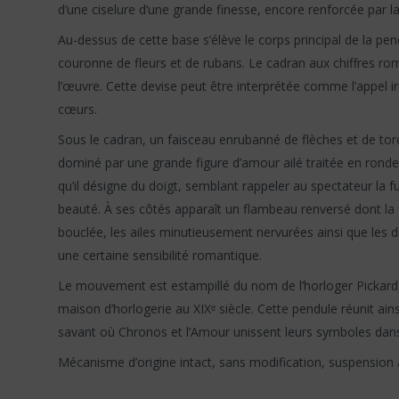
d’une ciselure d’une grande finesse, encore renforcée par la 
Au-dessus de cette base s’élève le corps principal de la p
couronne de fleurs et de rubans. Le cadran aux chiffres rom
l’œuvre. Cette devise peut être interprétée comme l’appel
cœurs.
Sous le cadran, un faisceau enrubanné de flèches et de torc
dominé par une grande figure d’amour ailé traitée en ronde
qu’il désigne du doigt, semblant rappeler au spectateur la f
beauté. À ses côtés apparaît un flambeau renversé dont la f
bouclée, les ailes minutieusement nervurées ainsi que les d
une certaine sensibilité romantique.
Le mouvement est estampillé du nom de l’horloger Pickard, h
maison d’horlogerie au XIXᵉ siècle. Cette pendule réunit ai
savant où Chronos et l’Amour unissent leurs symboles dans
Mécanisme d’origine intact, sans modification, suspension à