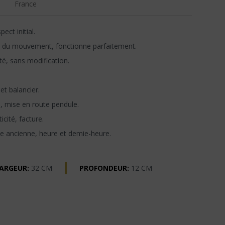
France
ect initial.
 du mouvement, fonctionne parfaitement.
té, sans modification.
t balancier.
n, mise en route pendule.
icité, facture.
e ancienne, heure et demie-heure.
ARGEUR:
32 CM
PROFONDEUR:
12 CM