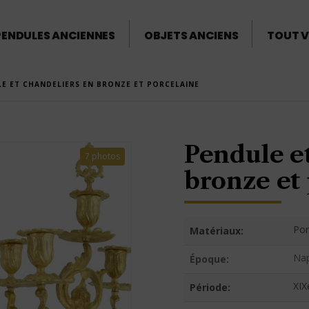
PENDULES ANCIENNES
OBJETS ANCIENS
TOUT V
E ET CHANDELIERS EN BRONZE ET PORCELAINE
Pendule e
7 photos
bronze et
Por
Matériaux:
Nap
Époque:
XIX
Période: