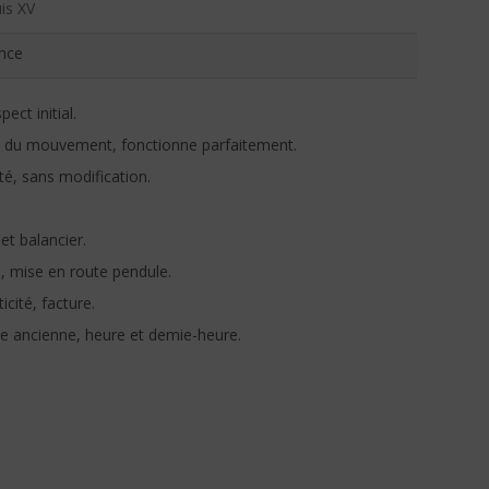
is XV
nce
ect initial.
 du mouvement, fonctionne parfaitement.
té, sans modification.
t balancier.
n, mise en route pendule.
icité, facture.
e ancienne, heure et demie-heure.