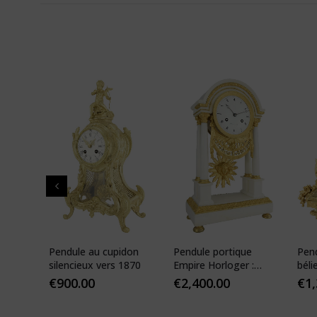
 de
Pendule au cupidon
Pendule portique
Pen
que
silencieux vers 1870
Empire Horloger :
béli
VEIBEL 1810
Pari
€
900.00
€
2,400.00
€
1