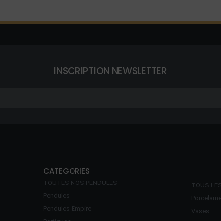
INSCRIPTION NEWSLETTER
CATEGORIES
TOUTES NOS PENDULES
TOUS LE
Pendules
Porcelain
Pendules Empire
Vases