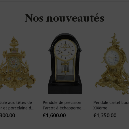
Nos nouveautés
dule aux têtes de
Pendule de précision
Pendule cartel Lou
er et porcelaine de
Farcot à échappement
XIXème
s
Brocot visible
,300.00
€
1,600.00
€
1,350.00