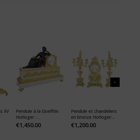
is XV
Pendule à la Goeffrin
Pendule et chandeliers
Pendul
Horloger :
en bronze Horloger:
XIV ré
Desfontaines 1850
Mougin
€
1,450.00
€
1,200.00
€
1,10