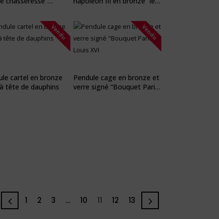
e chasseresse”
napoléon III en bronze “les
me
arts et les sciences”
Vendu
Vendu
le cartel en bronze
Pendule cage en bronze et
à tête de dauphins
verre signé “Bouquet Paris”
Louis XVI
1
2
3
…
10
11
12
13