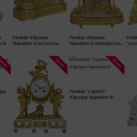
n
Pendule d’époque
Pendule d’époque
Pend
III
Napoléon III en bronze
Napoléon III Manufacture
“Leç
signé “Le Coeur à Paris”
“Raingo à Paris”
Bron
Vendu
Vendu
Vendu
que
Pendule “Cupidon”
d’époque Napoléon III