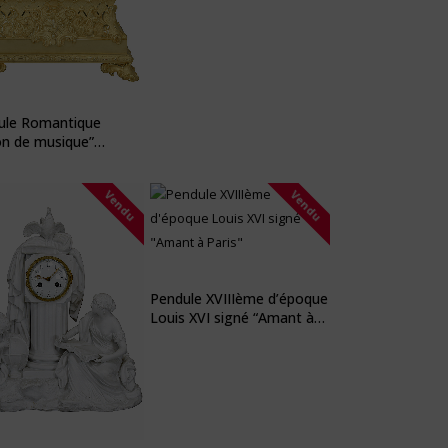
ule Romantique
on de musique”
ze doré au mercure
Vendu
Vendu
Pendule XVIIIème d’époque
Louis XVI signé “Amant à
Paris”