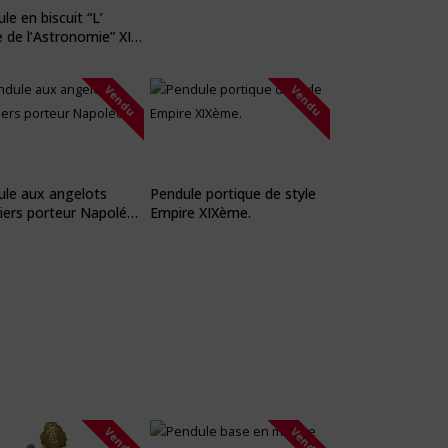
le en biscuit “L’
 de l’Astronomie” XIX
Vendu
Vendu
ule aux angelots
Pendule portique de style
iers porteur Napoléon
Empire XIXème.
Vendu
Vendu