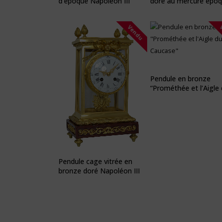
d’époque Napoléon III
doré au mercure épo
Restauration
Vendu
Pendule en bronze
“Prométhée et l’Aigle
Caucase”
Pendule cage vitrée en
bronze doré Napoléon III