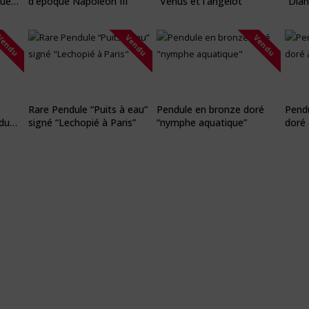
que
d’époque Napoléon III
“Venus et l’angelot”
“Dian
XIXè
Vendu
Vendu
Vendu
Rare Pendule “Puits à eau”
Pendule en bronze doré
Pendu
 du
signé “Lechopié à Paris”
“nymphe aquatique”
doré 