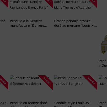
tiné
Pendule à la Geoffrin
Grande pendule bronze
manufacture “Denière
doré au mercure “Louis XIV
Fabricant de Bronze Paris”
– Marie-Thérèse
d’Autriche”
Pendu
« Dia
Vendu
Vendu
Vendu
onze
Pendule en bronze doré
Pendule style Louis XVI
Pendu