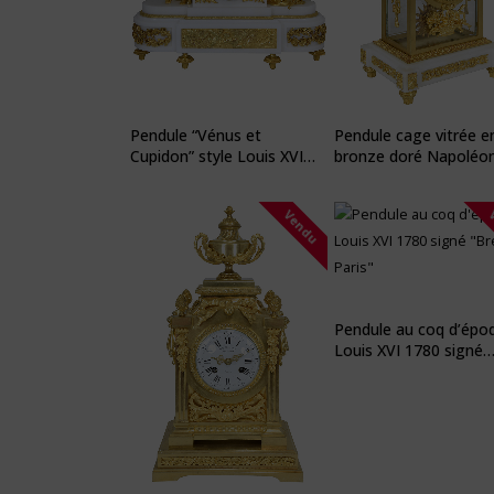
Pendule “Vénus et
Pendule cage vitrée e
Cupidon” style Louis XVI
bronze doré Napoléon 
Napoléon III
Vendu
Pendule au coq d’épo
Louis XVI 1780 signé
“Bréant à Paris”