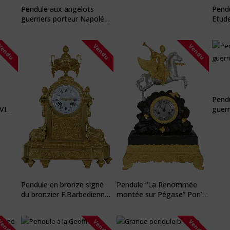
Pendule aux angelots
Pendu
guerriers porteur Napoléon
Etude
III
ème
Vendu
Vendu
Vendu
Pend
VI
guerr
III
Pendule en bronze signé
Pendule “La Renommée
du bronzier F.Barbedienne
montée sur Pégase” Pon’s
époque Napoléon III
1823
Vendu
Vendu
Vendu