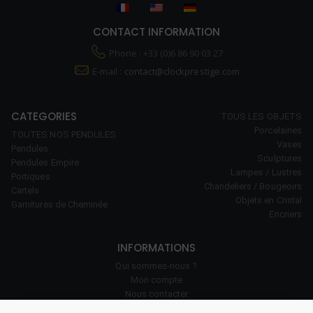
CONTACT INFORMATION
Phone : +33 (0)6 86 90 03 27
E-mail :
contact@clockprestige.com
CATEGORIES
TOUS LES OBJETS
Porcelaines
TOUTES NOS PENDULES
Vases
Pendules
Sculptures
Pendules Empire
Lampes / Lustres
Portiques
Chandeliers / Bougeoirs
Cartels
Objets en Cristal
Garnitures de Cheminée
Encriers
INFORMATIONS
Qui sommes-nous ?
Mon compte
Nous contacter
Notre savoir-faire