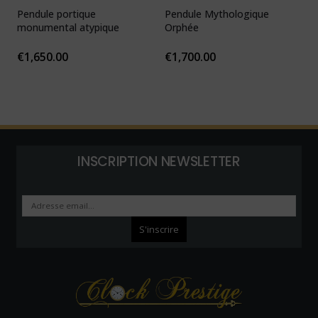
Pendule portique
Pendule Mythologique
P
monumental atypique
Orphée
N
1
€
1,650.00
€
1,700.00
INSCRIPTION NEWSLETTER