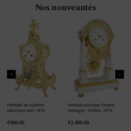
Nos nouveautés
Pendule au cupidon
Pendule portique Empire
P
silencieux vers 1870
Horloger : VEIBEL 1810
e
€
900.00
€
2,400.00