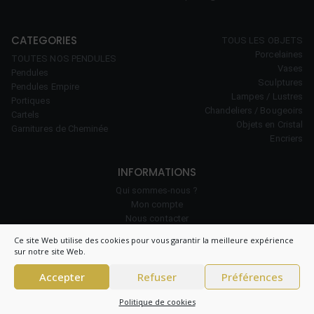
CATEGORIES
TOUS LES OBJETS
Porcelaines
TOUTES NOS PENDULES
Vases
Pendules
Sculptures
Pendules Empire
Lampes / Lustres
Portiques
Chandeliers / Bougeoirs
Cartels
Objets en Cristal
Garnitures de Cheminée
Encriers
INFORMATIONS
Qui sommes-nous ?
Mon compte
Nous contacter
Notre savoir-faire
Ce site Web utilise des cookies pour vous garantir la meilleure expérience
Politique de cookies (UE)
sur notre site Web.
Accepter
Refuser
Préférences
© 2026 Clock Prestige – All right reserved – CNIL 1984550v0 –
Conditions
Politique de cookies
générales