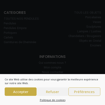
CATEGORIES
TOUS LES OBJETS
Porcelaines
TOUTES NOS PENDULES
Vases
Pendules
Sculptures
Pendules Empire
Lampes / Lustres
Portiques
Chandeliers / Bougeoirs
Cartels
Objets en Cristal
Garnitures de Cheminée
Encriers
INFORMATIONS
Qui sommes-nous ?
Mon compte
Nous contacter
Notre savoir-faire
Ce site Web utilise des cookies pour vous garantir la meilleure expérience
Politique de cookies (UE)
sur notre site Web.
Accepter
Refuser
Préférences
© 2026 Clock Prestige – All right reserved – CNIL 1984550v0 –
Conditions
Politique de cookies
générales