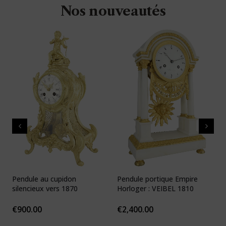
Nos nouveautés
Pendule au cupidon
Pendule portique Empire
P
silencieux vers 1870
Horloger : VEIBEL 1810
e
€
900.00
€
2,400.00