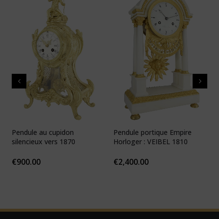
Pendule au cupidon
Pendule portique Empire
P
silencieux vers 1870
Horloger : VEIBEL 1810
e
€
900.00
€
2,400.00