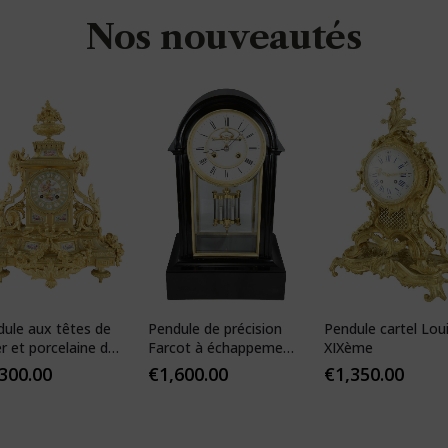
Nos nouveautés
dule aux têtes de
Pendule de précision
Pendule cartel Lou
er et porcelaine de
Farcot à échappement
XIXème
s
Brocot visible
,300.00
€
1,600.00
€
1,350.00