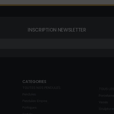
INSCRIPTION NEWSLETTER
CATEGORIES
TOUTES NOS PENDULES
TOUS LE
Pendules
Porcelain
Pendules Empire
Vases
Portiques
Sculpture