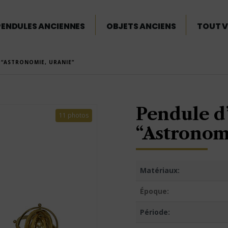
PENDULES ANCIENNES
OBJETS ANCIENS
TOUT V
 “ASTRONOMIE, URANIE”
Pendule d
11 photos
“Astronom
Matériaux:
Époque:
Période: