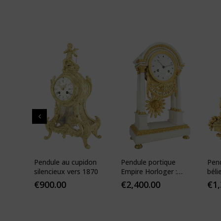
 de
Pendule au cupidon
Pendule portique
Pen
que
silencieux vers 1870
Empire Horloger :
béli
VEIBEL 1810
Pari
€
900.00
€
2,400.00
€
1