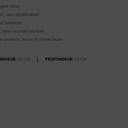
ect initial.
té, sans modification.
t balancier.
n, mise en route pendule.
e ancienne, heure et demie-heure.
ARGEUR:
30 CM
PROFONDEUR:
10 CM