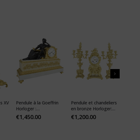
is XV
Pendule à la Goeffrin
Pendule et chandeliers
Pendul
Horloger :
en bronze Horloger:
XIV ré
Desfontaines 1850
Mougin
€
1,450.00
€
1,200.00
€
1,10