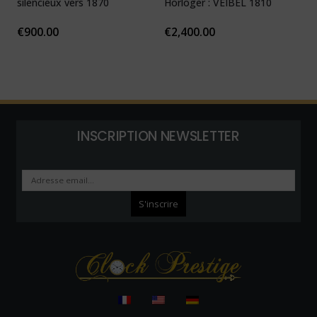
silencieux vers 1870
Horloger : VEIBEL 1810
e
€
900.00
€
2,400.00
INSCRIPTION NEWSLETTER