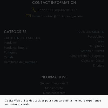
CONTACT INFORMATION
Phone : +33 (0)6 86 90 03 27
E-mail :
contact@clockprestige.com
CATEGORIES
TOUS LES OBJETS
Porcelaines
TOUTES NOS PENDULES
Vases
Pendules
Sculptures
Pendules Empire
Lampes / Lustres
Portiques
Chandeliers / Bougeoirs
Cartels
Objets en Cristal
Garnitures de Cheminée
Encriers
INFORMATIONS
Qui sommes-nous ?
Mon compte
Nous contacter
Notre savoir-faire
Ce site Web utilise des cookies pour vous garantir la meilleure expérience
Politique de cookies (UE)
sur notre site Web.