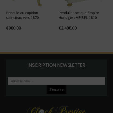
Pendule au cupidon
Pendule portique Empire
P
silencieux vers 1870
Horloger : VEIBEL 1810
e
€
900.00
€
2,400.00
INSCRIPTION NEWSLETTER