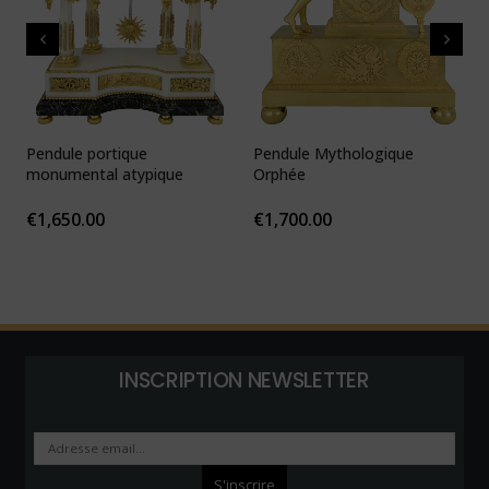
Pendule portique
Pendule Mythologique
P
monumental atypique
Orphée
N
1
€
1,650.00
€
1,700.00
INSCRIPTION NEWSLETTER