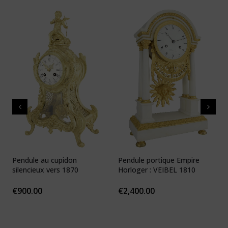
Pendule au cupidon
Pendule portique Empire
P
silencieux vers 1870
Horloger : VEIBEL 1810
e
€
900.00
€
2,400.00