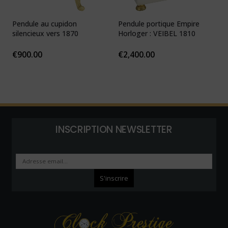
Pendule au cupidon
Pendule portique Empire
P
silencieux vers 1870
Horloger : VEIBEL 1810
e
€
900.00
€
2,400.00
INSCRIPTION NEWSLETTER