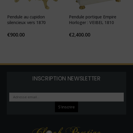
Pendule au cupidon
Pendule portique Empire
P
silencieux vers 1870
Horloger : VEIBEL 1810
e
€
900.00
€
2,400.00
INSCRIPTION NEWSLETTER