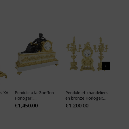
is XV
Pendule à la Goeffrin
Pendule et chandeliers
Pendul
Horloger :
en bronze Horloger:
XIV ré
Desfontaines 1850
Mougin
€
1,450.00
€
1,200.00
€
1,10