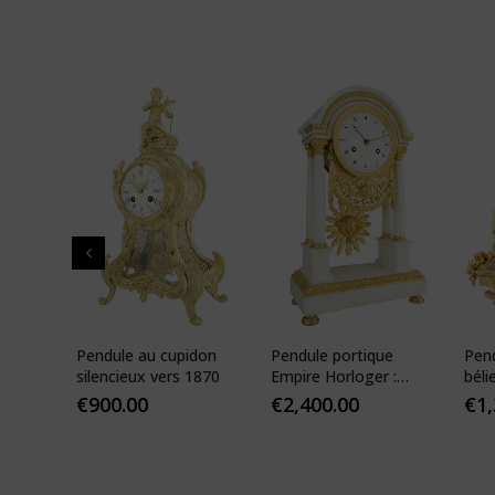
 de
Pendule au cupidon
Pendule portique
Pen
que
silencieux vers 1870
Empire Horloger :
béli
VEIBEL 1810
Pari
€
900.00
€
2,400.00
€
1