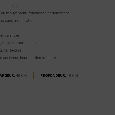
ect initial.
 du mouvement, fonctionne parfaitement.
té, sans modification.
t balancier.
n, mise en route pendule.
icité, facture.
e ancienne, heure et demie-heure.
ARGEUR:
40 CM
PROFONDEUR:
10 CM