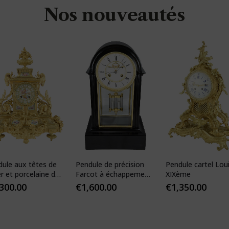
Nos nouveautés
dule aux têtes de
Pendule de précision
Pendule cartel Lou
er et porcelaine de
Farcot à échappement
XIXème
s
Brocot visible
,300.00
€
1,600.00
€
1,350.00