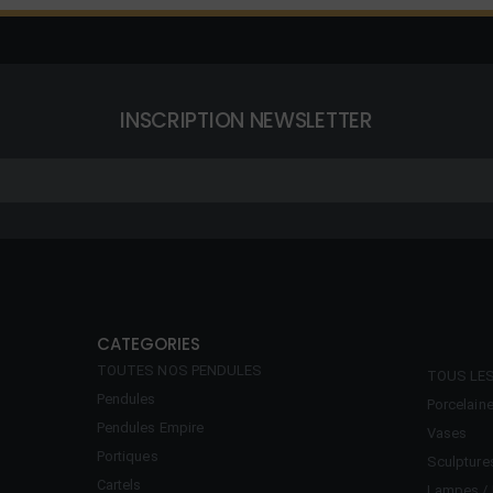
INSCRIPTION NEWSLETTER
CATEGORIES
TOUTES NOS PENDULES
TOUS LE
Pendules
Porcelain
Pendules Empire
Vases
Portiques
Sculpture
Cartels
Lampes / 