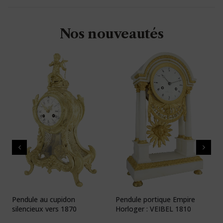
Nos nouveautés
Pendule au cupidon
Pendule portique Empire
P
silencieux vers 1870
Horloger : VEIBEL 1810
e