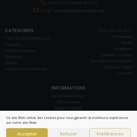
Phone : +33 (0)6 86 90 03 27
E-mail :
contact@clockprestige.com
CATEGORIES
TOUS LES OBJETS
Porcelaines
TOUTES NOS PENDULES
Vases
Pendules
Sculptures
Pendules Empire
Lampes / Lustres
Portiques
Chandeliers / Bougeoirs
Cartels
Objets en Cristal
Garnitures de Cheminée
Encriers
INFORMATIONS
Qui sommes-nous ?
Mon compte
Nous contacter
Notre savoir-faire
Ce site Web utilise des cookies pour vous garantir la meilleure expérience
Politique de cookies (UE)
sur notre site Web.
Accepter
Refuser
Préférences