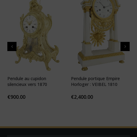
Pendule au cupidon
Pendule portique Empire
P
silencieux vers 1870
Horloger : VEIBEL 1810
e
€
900.00
€
2,400.00