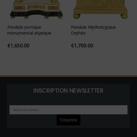
Pendule portique
Pendule Mythologique
P
monumental atypique
Orphée
N
1
€
1,650.00
€
1,700.00
INSCRIPTION NEWSLETTER