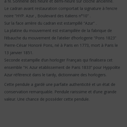
à fil. Sonnerie des heure et demi-heure sur cloche ancienne.
Le cadran avant restauration comportait la signature à l’encre
noire “HYP. Azur , Boulevard des italiens n°10” .
Sur la face arrière du cadran est estampillé “Azur” .
La platine du mouvement est estampillée de la fabrique de
l’ébauche du mouvement de l’atelier d’horlogerie “Pons 1823”
Pierre-César Honoré Pons, né à Paris en 1773, mort à Paris le
13 janvier 1851.
Seconde estampille d’un horloger Français qui finalisera cet
ensemble “H. Azur etablissement de Paris 1833” pour Hyppolite
Azur référencé dans le tardy, dictionnaire des horlogers.
Cette pendule a gardé une parfaite authenticité et un état de
conservation remarquable. Pendule rarissime et d’une grande
valeur. Une chance de posséder cette pendule.