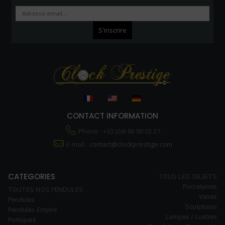
CONTACT INFORMATION
Phone : +33 (0)6 86 90 03 27
E-mail :
contact@clockprestige.com
CATEGORIES
TOUS LES OBJETS
Porcelaines
TOUTES NOS PENDULES
Vases
Pendules
Sculptures
Pendules Empire
Lampes / Lustres
Portiques