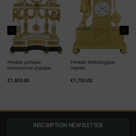
Pendule portique
Pendule Mythologique
P
monumental atypique
Orphée
N
1
€
1,650.00
€
1,700.00
INSCRIPTION NEWSLETTER