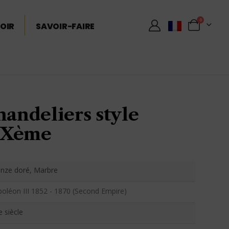
0
OIR
SAVOIR-FAIRE
handeliers style
IXème
nze doré, Marbre
oléon III 1852 - 1870 (Second Empire)
e siècle