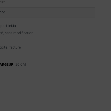
ire
nce
ect initial.
té, sans modification.
icité, facture.
ARGEUR:
30 CM