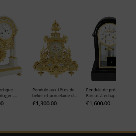
Pendule aux têtes de
Pendule de précision
Pendul
bélier et porcelaine de
Farcot à échappement
XIXèm
Paris
Brocot visible
€
1,300.00
€
1,600.00
€
1,35