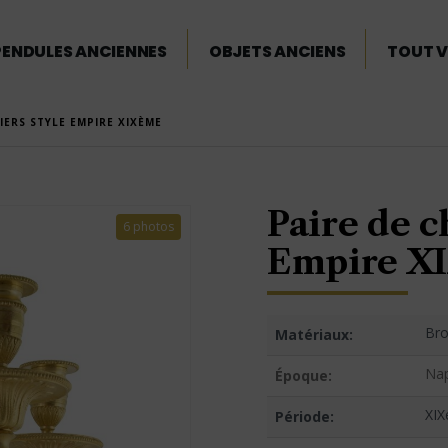
PENDULES ANCIENNES
OBJETS ANCIENS
TOUT V
IERS STYLE EMPIRE XIXÈME
Paire de c
6 photos
Empire X
Bro
Matériaux:
Nap
Époque:
XIX
Période: