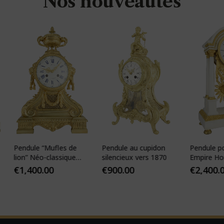
Nos nouveautés
dule “Mufles de
Pendule au cupidon
Pendule portique
” Néo-classique
silencieux vers 1870
Empire Horloger :
Y FILS 1855
VEIBEL 1810
,400.00
€
900.00
€
2,400.00