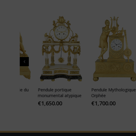
rie du
Pendule portique
Pendule Mythologique
Pen
t
monumental atypique
Orphée
lion
JAP
€
1,650.00
€
1,700.00
€
1