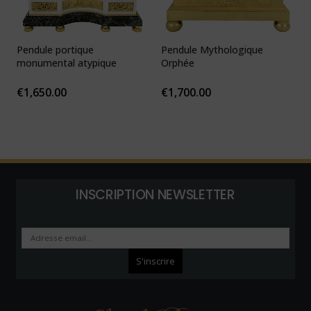
Pendule portique
Pendule Mythologique
P
monumental atypique
Orphée
N
1
€
1,650.00
€
1,700.00
INSCRIPTION NEWSLETTER