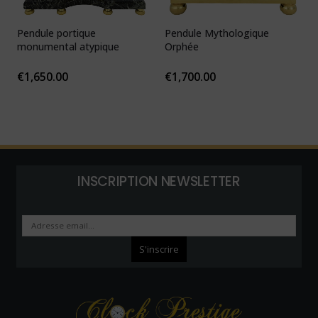
Pendule portique
Pendule Mythologique
P
monumental atypique
Orphée
N
1
€
1,650.00
€
1,700.00
INSCRIPTION NEWSLETTER