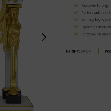
Restored to origina
Perfect authenticit
Winding key & pe
Operating instructi
Ringtone on ancien
HEIGHT:
50 CM
WI