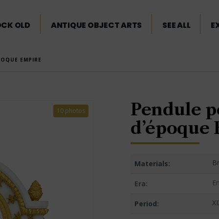
OCK OLD
ANTIQUE OBJECT ARTS
SEE ALL
E
POQUE EMPIRE
Pendule p
10 photos
d’époque 
B
Materials:
E
Era:
XI
Period: