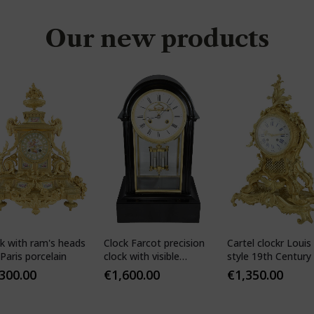
Our new products
k with ram's heads
Clock Farcot precision
Cartel clockr Louis
Paris porcelain
clock with visible
style 19th Century
Brocot escapement
,300.00
€
1,600.00
€
1,350.00