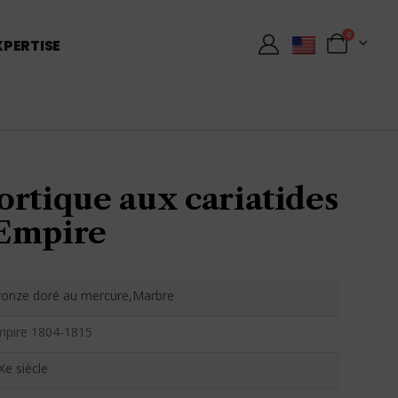
0
XPERTISE
ortique aux cariatides
Empire
ronze doré au mercure,Marbre
mpire 1804-1815
Xe siècle