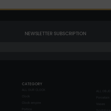
NEWSLETTER SUBSCRIPTION
CATEGORY
ALL OUR CLOCK
ALL OBJ
Clock
Porcelain
Clock empire
Vases
Portico
Sculpture