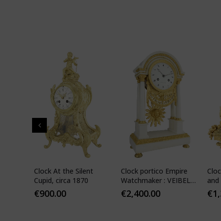
" in
Clock At the Silent
Clock portico Empire
Cloc
-
Cupid, circa 1870
Watchmaker : VEIBEL
and 
ILS
1810
€
900.00
€
2,400.00
€
1