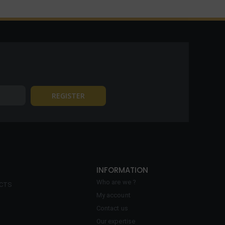
INFORMATION
Who are we ?
ECTS
My account
Contact us
Our expertise