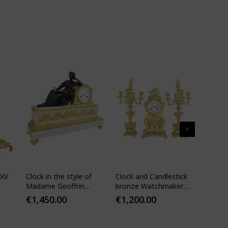
 XV
Clock in the style of
Clock and Candlestick
Cartel 
Madame Geoffrin
bronze Watchmaker:
style 
Watchmaker :
Mougin
€
1,450.00
€
1,200.00
€
1,10
Desfontaines 1850