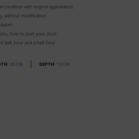
l condition with original appearance.
y, without modification.
ndulum
ons, how to start your clock.
t bell, hour and a half-hour
DTH:
28 CM
DEPTH:
13 CM