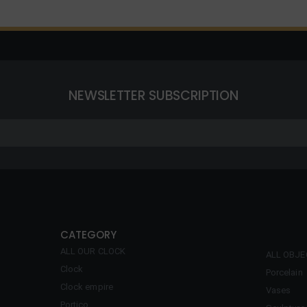
NEWSLETTER SUBSCRIPTION
CATEGORY
ALL OUR CLOCK
ALL OBJ
Clock
Porcelain
Clock empire
Vases
Portico