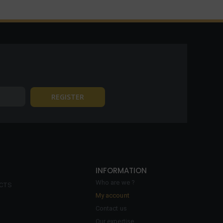
INFORMATION
Who are we ?
ECTS
My account
Contact us
Our expertise