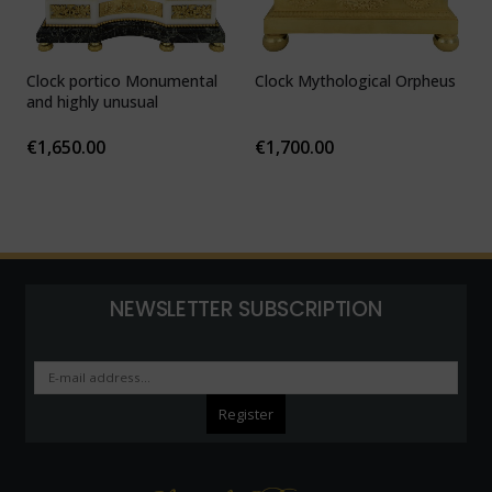
Clock portico Monumental
Clock Mythological Orpheus
C
and highly unusual
b
F
€
1,650.00
€
1,700.00
NEWSLETTER SUBSCRIPTION