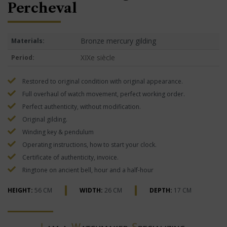
Percheval
Bronze mercury gilding
Materials:
XIXe siècle
Period:
Restored to original condition with original appearance.
Full overhaul of watch movement, perfect working order.
Perfect authenticity, without modification.
Original gilding.
Winding key & pendulum
Operating instructions, how to start your clock.
Certificate of authenticity, invoice.
Ringtone on ancient bell, hour and a half-hour
HEIGHT:
56 CM
WIDTH:
26 CM
DEPTH:
17 CM