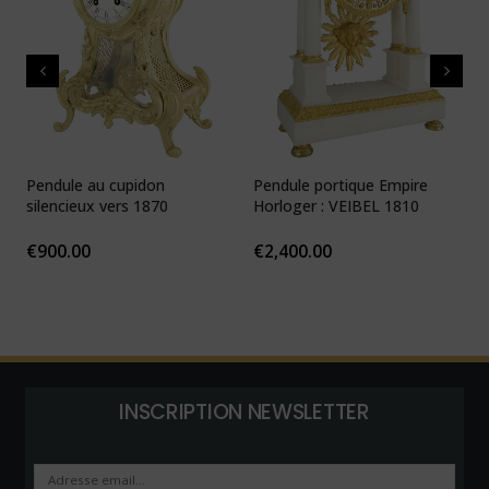
Pendule au cupidon
Pendule portique Empire
P
silencieux vers 1870
Horloger : VEIBEL 1810
e
€
900.00
€
2,400.00
INSCRIPTION NEWSLETTER