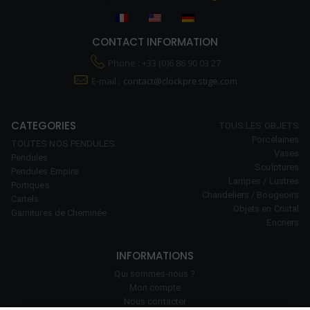
CONTACT INFORMATION
Phone : +33 (0)6 86 90 03 27
E-mail :
contact@clockprestige.com
CATEGORIES
TOUS LES OBJETS
Porcelaines
TOUTES NOS PENDULES
Vases
Pendules
Sculptures
Pendules Empire
Lampes / Lustres
Portiques
Chandeliers / Bougeoirs
Cartels
Objets en Cristal
Garnitures de Cheminée
Encriers
INFORMATIONS
Qui sommes-nous ?
Mon compte
Nous contacter