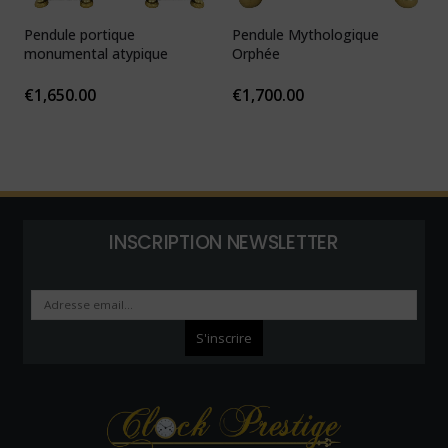
Pendule portique
Pendule Mythologique
P
monumental atypique
Orphée
N
1
€
1,650.00
€
1,700.00
INSCRIPTION NEWSLETTER