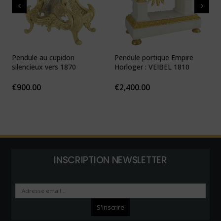
Pendule au cupidon
Pendule portique Empire
P
silencieux vers 1870
Horloger : VEIBEL 1810
e
€
900.00
€
2,400.00
INSCRIPTION NEWSLETTER