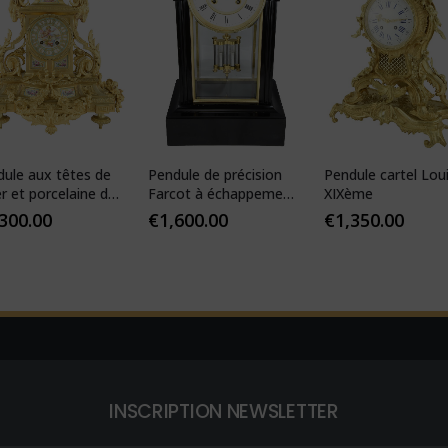
dule aux têtes de
Pendule de précision
Pendule cartel Lou
er et porcelaine de
Farcot à échappement
XIXème
s
Brocot visible
,300.00
€
1,600.00
€
1,350.00
INSCRIPTION NEWSLETTER