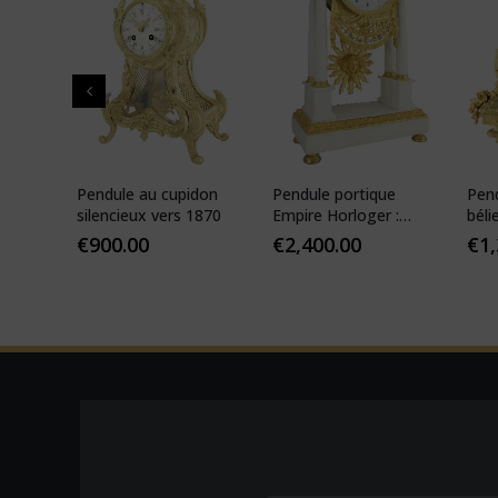
 de
Pendule au cupidon
Pendule portique
Pen
que
silencieux vers 1870
Empire Horloger :
béli
VEIBEL 1810
Pari
€
900.00
€
2,400.00
€
1