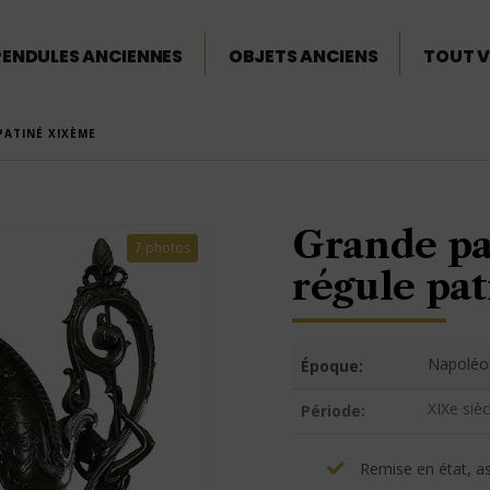
PENDULES ANCIENNES
OBJETS ANCIENS
TOUT V
PATINÉ XIXÈME
Grande pai
7 photos
régule pa
Napoléon
Époque:
XIXe sièc
Période:
Remise en état, asp