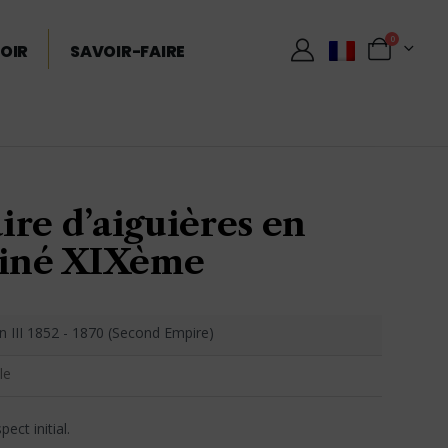
0
OIR
SAVOIR-FAIRE
re d’aiguières en
tiné XIXème
 III 1852 - 1870 (Second Empire)
le
ect initial.