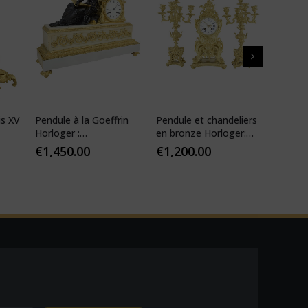
is XV
Pendule à la Goeffrin
Pendule et chandeliers
Pendul
Horloger :
en bronze Horloger:
XIV ré
Desfontaines 1850
Mougin
€
1,450.00
€
1,200.00
€
1,10