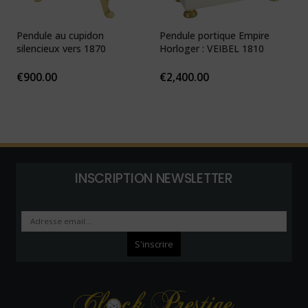
Pendule au cupidon
Pendule portique Empire
P
silencieux vers 1870
Horloger : VEIBEL 1810
e
€
900.00
€
2,400.00
INSCRIPTION NEWSLETTER