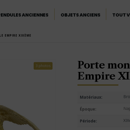
PENDULES ANCIENNES
OBJETS ANCIENS
TOUT V
LE EMPIRE XIXÈME
Porte mont
3 photos
Empire X
Bro
Matériaux:
Nap
Époque:
XIX
Période: