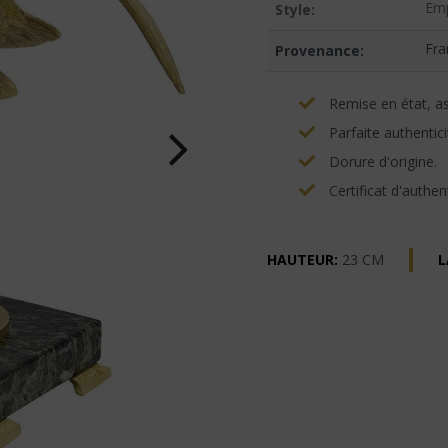
Emp
Style:
Fra
Provenance:
Remise en état, asp
Parfaite authentici
Dorure d'origine.
Certificat d'authent
HAUTEUR:
23 CM
L