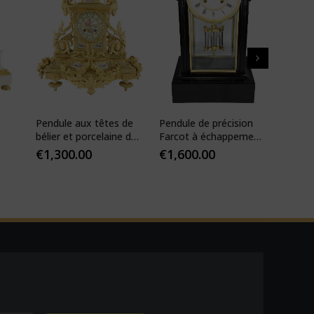
Pendule aux têtes de
Pendule de précision
Pendul
bélier et porcelaine de
Farcot à échappement
XIXèm
Paris
Brocot visible
€
1,300.00
€
1,600.00
€
1,35