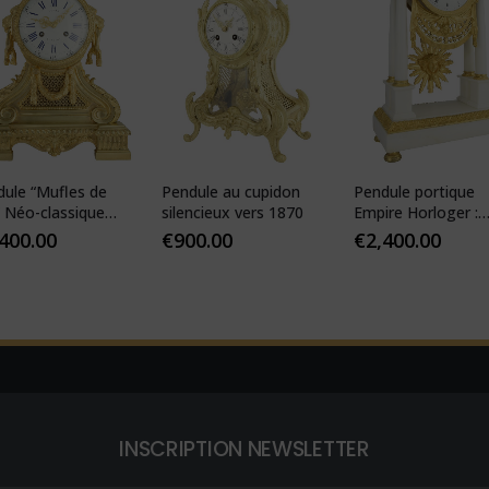
dule “Mufles de
Pendule au cupidon
Pendule portique
” Néo-classique
silencieux vers 1870
Empire Horloger :
Y FILS 1855
VEIBEL 1810
,400.00
€
900.00
€
2,400.00
INSCRIPTION NEWSLETTER