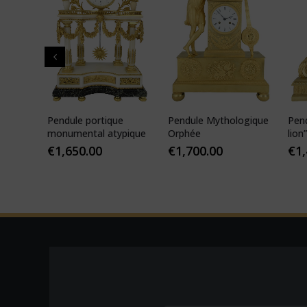
rie du
Pendule portique
Pendule Mythologique
Pen
t
monumental atypique
Orphée
lion
JAP
€
1,650.00
€
1,700.00
€
1