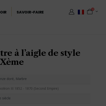
0
OIR
SAVOIR-FAIRE
re à l’aigle de style
IXème
nze doré, Marbre
oléon III 1852 - 1870 (Second Empire)
e siècle