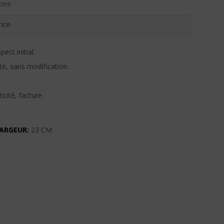
ire
nce
ect initial.
té, sans modification.
icité, facture.
ARGEUR:
23 CM