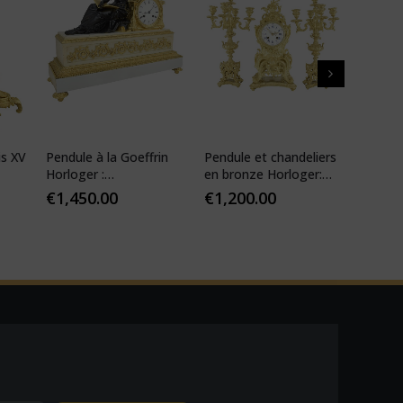
is XV
Pendule à la Goeffrin
Pendule et chandeliers
Pendul
Horloger :
en bronze Horloger:
XIV ré
Desfontaines 1850
Mougin
€
1,450.00
€
1,200.00
€
1,10