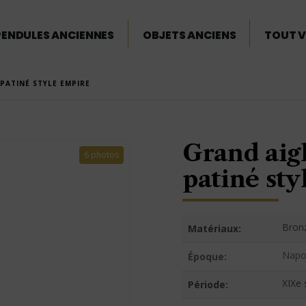
PENDULES ANCIENNES
OBJETS ANCIENS
TOUT V
PATINÉ STYLE EMPIRE
Grand aig
6 photos
patiné st
Bronz
Matériaux:
Napol
Époque:
XIXe 
Période: