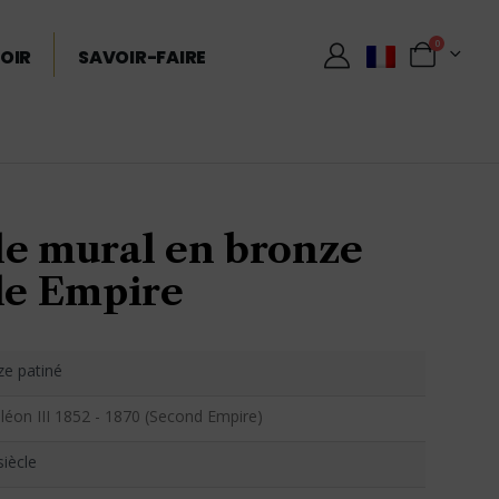
0
OIR
SAVOIR-FAIRE
le mural en bronze
yle Empire
e patiné
éon III 1852 - 1870 (Second Empire)
siècle