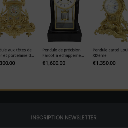
dule aux têtes de
Pendule de précision
Pendule cartel Lou
er et porcelaine de
Farcot à échappement
XIXème
s
Brocot visible
,300.00
€
1,600.00
€
1,350.00
INSCRIPTION NEWSLETTER