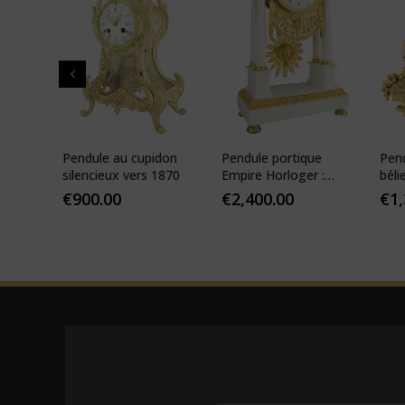
 de
Pendule au cupidon
Pendule portique
Pen
que
silencieux vers 1870
Empire Horloger :
béli
VEIBEL 1810
Pari
€
900.00
€
2,400.00
€
1