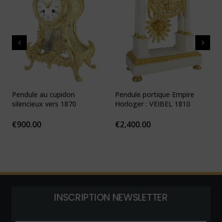
Pendule au cupidon
Pendule portique Empire
P
silencieux vers 1870
Horloger : VEIBEL 1810
e
€
900.00
€
2,400.00
INSCRIPTION NEWSLETTER