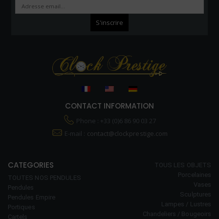
CONTACT INFORMATION
Phone : +33 (0)6 86 90 03 27
E-mail :
contact@clockprestige.com
CATEGORIES
TOUS LES OBJETS
Porcelaines
TOUTES NOS PENDULES
Vases
Pendules
Sculptures
Pendules Empire
Lampes / Lustres
Portiques
Chandeliers / Bougeoirs
Cartels