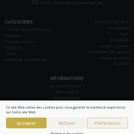
E-mail :
contact@clockprestige.com
CATEGORIES
TOUS LES OBJETS
Porcelaines
TOUTES NOS PENDULES
Vases
Pendules
Sculptures
Pendules Empire
Lampes / Lustres
Portiques
Chandeliers / Bougeoirs
Cartels
Objets en Cristal
Garnitures de Cheminée
Encriers
INFORMATIONS
Qui sommes-nous ?
Mon compte
Nous contacter
Notre savoir-faire
Ce site Web utilise des cookies pour vous garantir la meilleure expérience
Politique de cookies (UE)
sur notre site Web.
Accepter
Refuser
Préférences
© 2026 Clock Prestige – All right reserved – CNIL 1984550v0 –
Conditions
Politique de cookies