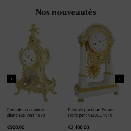
Nos nouveautés
Pendule au cupidon
Pendule portique Empire
P
silencieux vers 1870
Horloger : VEIBEL 1810
e
€
900.00
€
2,400.00