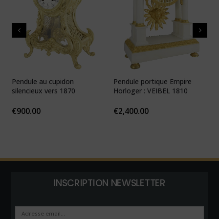
Pendule au cupidon
Pendule portique Empire
P
silencieux vers 1870
Horloger : VEIBEL 1810
e
€
900.00
€
2,400.00
INSCRIPTION NEWSLETTER