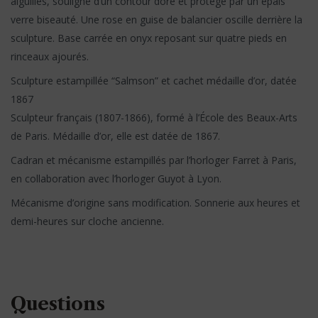
aiguilles, souligné d’un contour doré et protégé par un épais
verre biseauté. Une rose en guise de balancier oscille derrière la
sculpture. Base carrée en onyx reposant sur quatre pieds en
rinceaux ajourés.
Sculpture estampillée “Salmson” et cachet médaille d’or, datée
1867
Sculpteur français (1807-1866), formé à l’École des Beaux-Arts
de Paris. Médaille d’or, elle est datée de 1867.
Cadran et mécanisme estampillés par l’horloger Farret à Paris,
en collaboration avec l’horloger Guyot à Lyon.
Mécanisme d’origine sans modification. Sonnerie aux heures et
demi-heures sur cloche ancienne.
Questions