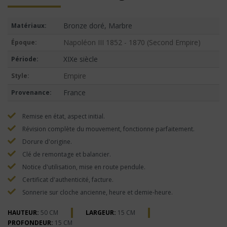
Bronze doré, Marbre
Matériaux:
Napoléon III 1852 - 1870 (Second Empire)
Époque:
XIXe siècle
Période:
Empire
Style:
France
Provenance:
Remise en état, aspect initial.
Révision complète du mouvement, fonctionne parfaitement.
Dorure d'origine.
Clé de remontage et balancier.
Notice d'utilisation, mise en route pendule.
Certificat d'authenticité, facture.
Sonnerie sur cloche ancienne, heure et demie-heure.
HAUTEUR:
50 CM
LARGEUR:
15 CM
PROFONDEUR:
15 CM