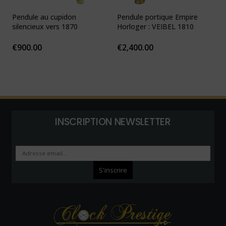
Pendule au cupidon
Pendule portique Empire
P
silencieux vers 1870
Horloger : VEIBEL 1810
e
€
900.00
€
2,400.00
INSCRIPTION NEWSLETTER