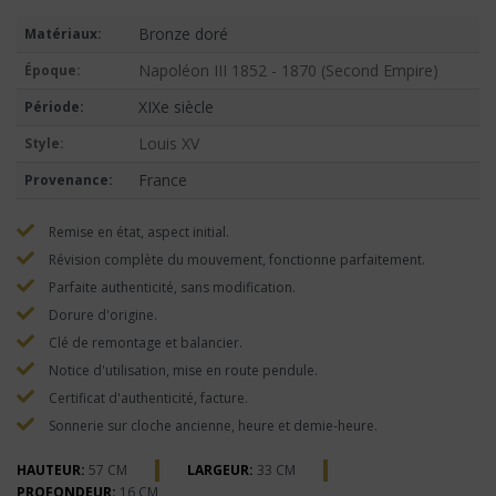
Bronze doré
Matériaux:
Napoléon III 1852 - 1870 (Second Empire)
Époque:
XIXe siècle
Période:
Louis XV
Style:
France
Provenance:
Remise en état, aspect initial.
Révision complète du mouvement, fonctionne parfaitement.
Parfaite authenticité, sans modification.
Dorure d'origine.
Clé de remontage et balancier.
Notice d'utilisation, mise en route pendule.
Certificat d'authenticité, facture.
Sonnerie sur cloche ancienne, heure et demie-heure.
HAUTEUR:
57 CM
LARGEUR:
33 CM
PROFONDEUR:
16 CM