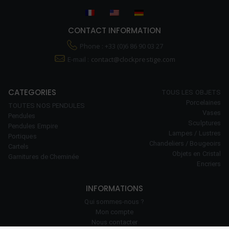
CONTACT INFORMATION
Phone : +33 (0)6 86 90 03 27
E-mail :
contact@clockprestige.com
CATEGORIES
TOUS LES OBJETS
Porcelaines
TOUTES NOS PENDULES
Vases
Pendules
Sculptures
Pendules Empire
Lampes / Lustres
Portiques
Chandeliers / Bougeoirs
Cartels
Objets en Cristal
Garnitures de Cheminée
Encriers
INFORMATIONS
Qui sommes-nous ?
Mon compte
Nous contacter