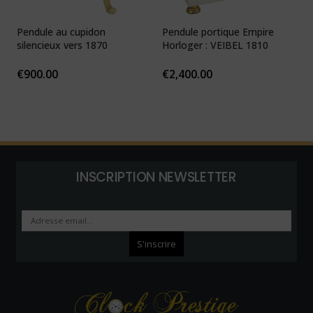
Pendule au cupidon
Pendule portique Empire
P
silencieux vers 1870
Horloger : VEIBEL 1810
e
€
900.00
€
2,400.00
INSCRIPTION NEWSLETTER