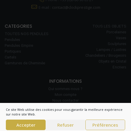
E-mail :
contact@clockprestige.com
CATEGORIES
TOUS LES OBJETS
Porcelaines
TOUTES NOS PENDULES
Vases
Pendules
Sculptures
Pendules Empire
Lampes / Lustres
Portiques
Chandeliers / Bougeoirs
Cartels
Objets en Cristal
Garnitures de Cheminée
Encriers
INFORMATIONS
Qui sommes-nous ?
Mon compte
Nous contacter
Notre savoir-faire
Ce site Web utilise des cookies pour vous garantir la meilleure expérience
Politique de cookies (UE)
sur notre site Web.
Accepter
Refuser
Préférences