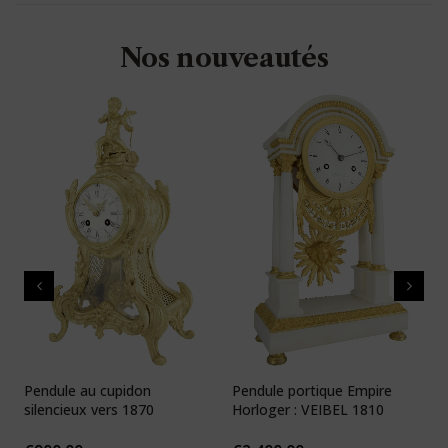
Nos nouveautés
Pendule au cupidon
Pendule portique Empire
P
silencieux vers 1870
Horloger : VEIBEL 1810
e