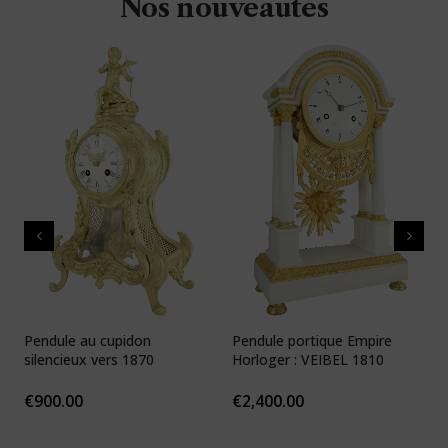
Nos nouveautés
Pendule au cupidon
Pendule portique Empire
P
silencieux vers 1870
Horloger : VEIBEL 1810
e
€
900.00
€
2,400.00