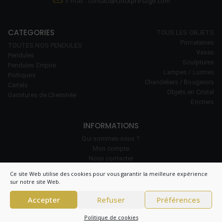
E-mail :
contact@clockprestige.com
CATEGORIES
TOUS LES OBJETS
Porcelaines
TOUTES NOS PENDULES
Vases
Pendules
Sculptures
Pendules Empire
Lampes / Lustres
Portiques
Chandeliers / Bougeoirs
Cartels
Objets en Cristal
Garnitures de Cheminée
Encriers
INFORMATIONS
Qui sommes-nous ?
Mon compte
Nous contacter
Notre savoir-faire
Ce site Web utilise des cookies pour vous garantir la meilleure expérience
Politique de cookies (UE)
sur notre site Web.
Accepter
Refuser
Préférences
© 2026 Clock Prestige – All right reserved – CNIL 1984550v0 –
Conditions
Politique de cookies
générales