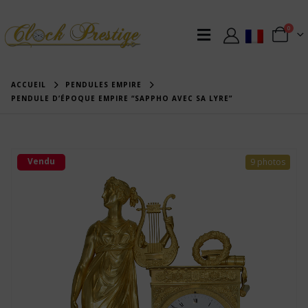
0
ACCUEIL
PENDULES EMPIRE
PENDULE D’ÉPOQUE EMPIRE “SAPPHO AVEC SA LYRE”
Vendu
9 photos