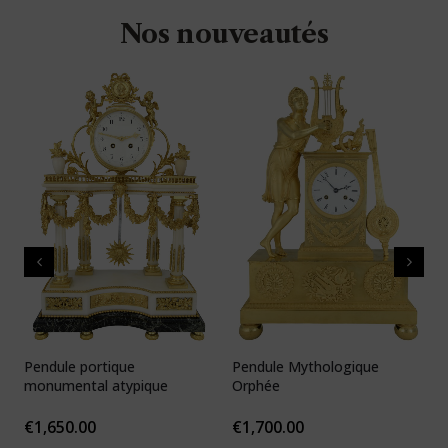
Nos nouveautés
Pendule portique
Pendule Mythologique
P
monumental atypique
Orphée
N
1
€
1,650.00
€
1,700.00