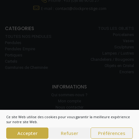
Phone : +33 (0)6 86 90 03 27
E-mail :
contact@clockprestige.com
CATEGORIES
TOUS LES OBJETS
Porcelaines
TOUTES NOS PENDULES
Vases
Pendules
Sculptures
Pendules Empire
Lampes / Lustres
Portiques
Chandeliers / Bougeoirs
Cartels
Objets en Cristal
Garnitures de Cheminée
Encriers
INFORMATIONS
Qui sommes-nous ?
Mon compte
Nous contacter
Notre savoir-faire
Ce site Web utilise des cookies pour vous garantir la meilleure expérience
Politique de cookies (UE)
sur notre site Web.
Accepter
Refuser
Préférences