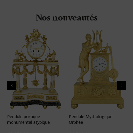
Nos nouveautés
Pendule portique
Pendule Mythologique
P
monumental atypique
Orphée
N
1