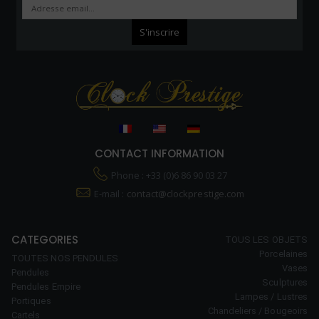
CONTACT INFORMATION
Phone : +33 (0)6 86 90 03 27
E-mail :
contact@clockprestige.com
CATEGORIES
TOUS LES OBJETS
Porcelaines
TOUTES NOS PENDULES
Vases
Pendules
Sculptures
Pendules Empire
Lampes / Lustres
Portiques
Chandeliers / Bougeoirs
Cartels