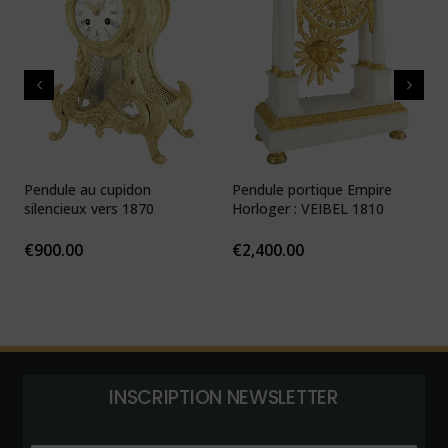
Pendule au cupidon
Pendule portique Empire
P
silencieux vers 1870
Horloger : VEIBEL 1810
e
€
900.00
€
2,400.00
INSCRIPTION NEWSLETTER